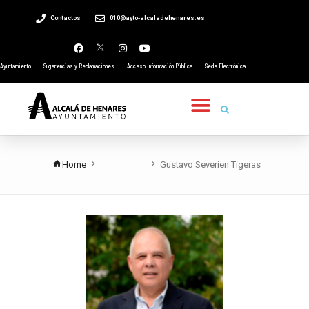
Contactos
010@ayto-alcaladehenares.es
Ayuntamiento
Sugerencias y Reclamaciones
Acceso Información Pública
Sede Electrónica
Home
Gustavo Severien Tigeras