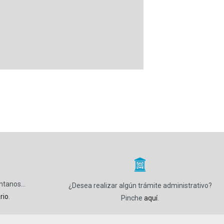
_
úntanos…
¿Desea realizar algún trámite administrativo?
rio
.
Pinche
aquí
.