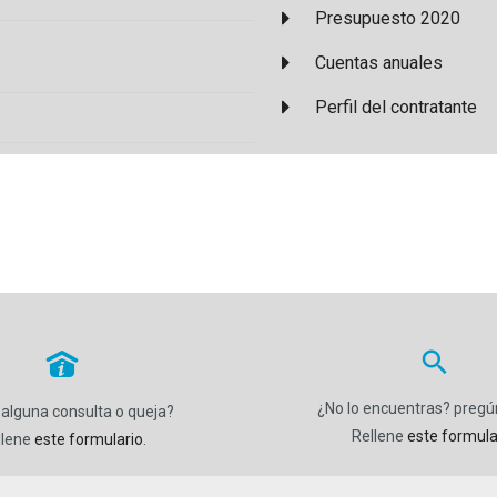
Presupuesto 2020
Cuentas anuales
Perfil del contratante
P
¿No lo encuentras? preg
 alguna consulta o queja?
Rellene
este formula
llene
este formulario
.