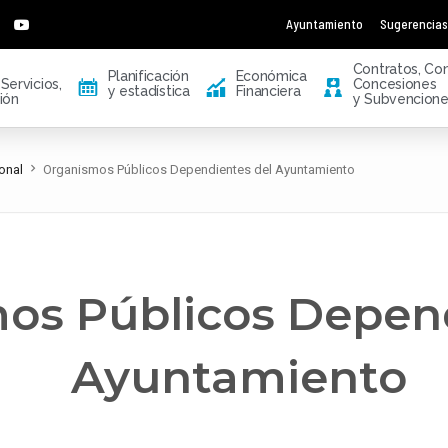
Ayuntamiento
Sugerencias
Contratos, Con
Planificación
Económica
Servicios,
Concesiones
E
Q
V
y estadística
Financiera
ión
y Subvencion
sonal
Organismos Públicos Dependientes del Ayuntamiento
os Públicos Depend
Ayuntamiento